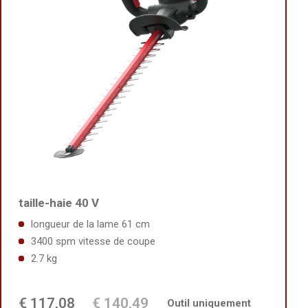
taille-haie 40 V
longueur de la lame 61 cm
3400 spm vitesse de coupe
2.7 kg
€ 117,08
€ 140,49
Outil uniquement