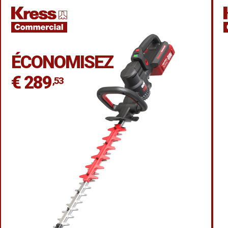
ÉCONOMISEZ
€ 289
,53