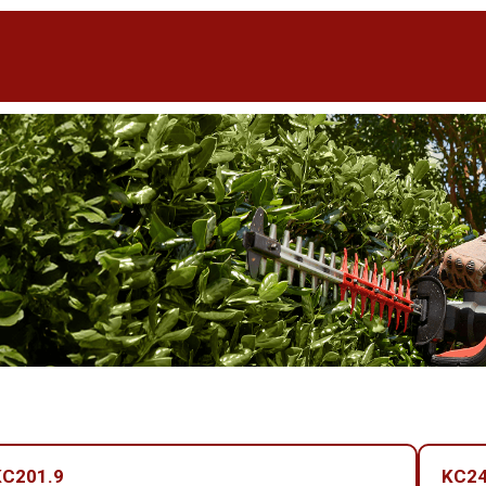
KC201.9
KC24