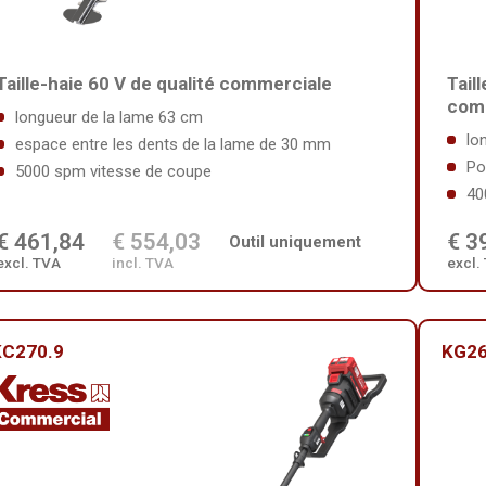
Taille-haie 60 V de qualité commerciale
Tail
com
longueur de la lame 63 cm
lo
espace entre les dents de la lame de 30 mm
Po
5000 spm vitesse de coupe
40
€ 461,84
€ 554,03
€ 3
Outil uniquement
excl. TVA
incl. TVA
excl.
KC270.9
KG26