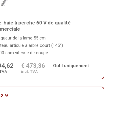
le-haie à perche 60 V de qualité
merciale
ngueur de la lame 55 cm
teau articulé à arbre court (145°)
00 spm vitesse de coupe
94,62
€ 473,36
Outil uniquement
 TVA
incl. TVA
2.9