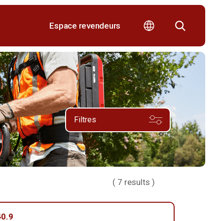
Espace revendeurs
Filtres
(
7
results )
0.9