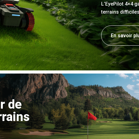
L’EyePilot 4×4 g
terrains difficil
En savoir pl
r de
rrains