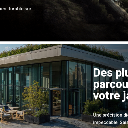
ien durable sur
Des pl
parcou
votre j
Une précision d
impeccable. Sai