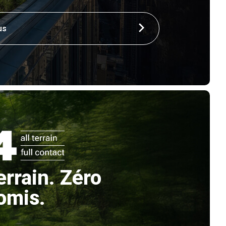
us
errain. Zéro
omis.