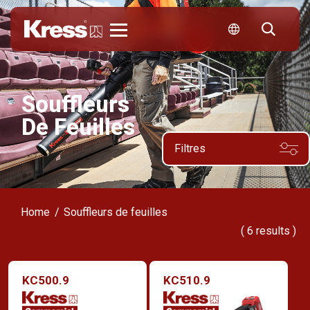
Kress
Souffleurs
De Feuilles
Filtres
Home
Souffleurs de feuilles
(
6
results )
KC500.9
KC510.9