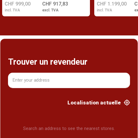
CHF 999,00
CHF 917,83
CHF 1.199,00
C
incl. TVA
excl. TVA
incl. TVA
ex
Trouver un revendeur
Localisation actuelle
Search an address to see the nearest stores.