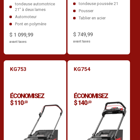
tondeuse poussée 21
tondeuse automotrice
21" à deux lames
Pousser
Automoteur
Tablier en acier
Pont en polymère
$ 749,99
$ 1 099,99
avant taxes
avant taxes
KG753
KG754
ÉCONOMISEZ
ÉCONOMISEZ
$ 110
$ 140
,00
,00