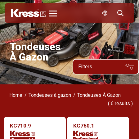
Kress
Tondeuses
À Gazon
Filters
Home
Tondeuses à gazon
Tondeuses À Gazon
(
6
results )
KC710.9
KG760.1