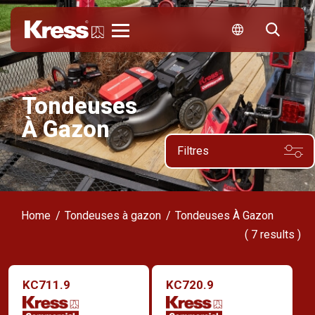
Kress
Tondeuses
À Gazon
Filtres
Home
Tondeuses à gazon
Tondeuses À Gazon
(
7
results )
KC711.9
KC720.9