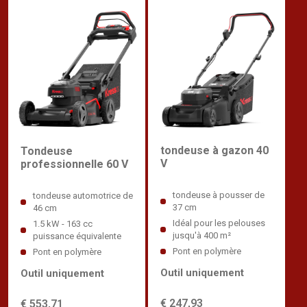
tondeuse à gazon 40
Tondeuse
V
professionnelle 60 V
tondeuse à pousser de
tondeuse automotrice de
37 cm
46 cm
Idéal pour les pelouses
1.5 kW - 163 cc
jusqu'à 400 m²
puissance équivalente
Pont en polymère
Pont en polymère
Outil uniquement
Outil uniquement
€ 247,93
€ 553,71