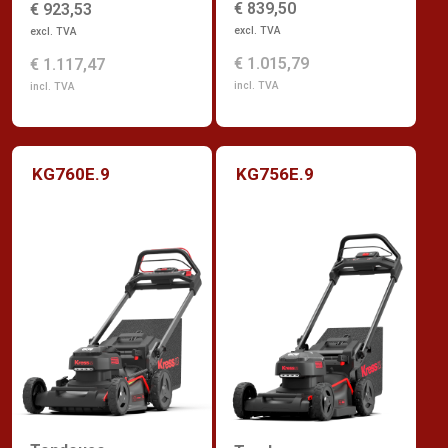
€ 839,50
€ 923,53
excl. TVA
excl. TVA
€ 1.015,79
€ 1.117,47
incl. TVA
incl. TVA
KG760E.9
KG756E.9