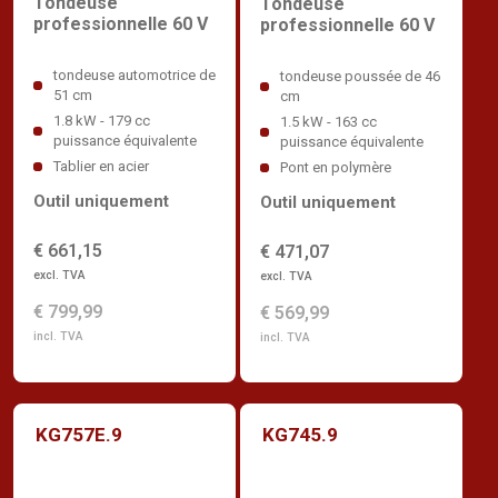
Tondeuse
Tondeuse
professionnelle 60 V
professionnelle 60 V
tondeuse automotrice de
tondeuse poussée de 46
51 cm
cm
1.8 kW - 179 cc
1.5 kW - 163 cc
puissance équivalente
puissance équivalente
Tablier en acier
Pont en polymère
Outil uniquement
Outil uniquement
€ 661,15
€ 471,07
excl. TVA
excl. TVA
€ 799,99
€ 569,99
incl. TVA
incl. TVA
KG757E.9
KG745.9