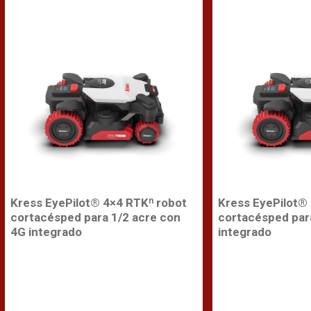
Kress EyePilot® 4×4 RTKⁿ robot
Kress EyePilot®
cortacésped para 1/2 acre con
cortacésped par
4G integrado
integrado