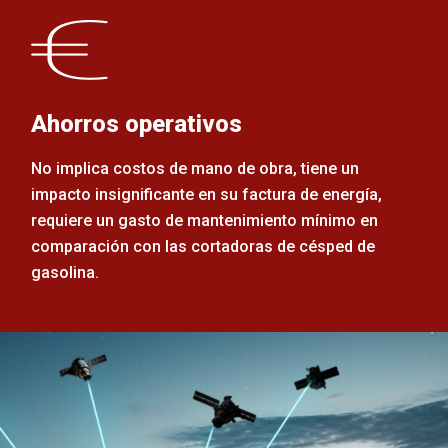
Ahorros operativos
No implica costos de mano de obra, tiene un
impacto insignificante en su factura de energía,
requiere un gasto de mantenimiento mínimo en
comparación con las cortadoras de césped de
gasolina.