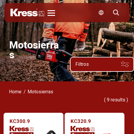
Kress
Motosierra
s
Filtros
Home
Motosierras
(
9
results )
KC300.9
KC320.9