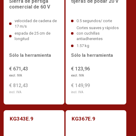
Sierra de pértiga
tijeras de podar 20 V
comercial de 60 V
velocidad de cadena de
0.5 segundos/ corte
17 m/s
Cortes suaves y rápidos
espada de 25 cm de
con cuchillas
longitud
antiadherentes
1.57 kg
Sólo la herramienta
Sólo la herramienta
€ 671,43
€ 123,96
excl. IVA
excl. IVA
€ 812,43
€ 149,99
incl. IVA
incl. IVA
KG343E.9
KG367E.9