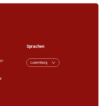
Sprachen
K
n
Luxemburg
l