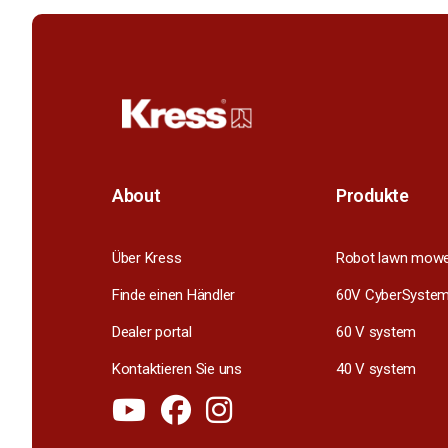
About
Produkte
Über Kress
Robot lawn mow
Finde einen Händler
60V CyberSyste
Dealer portal
60 V system
Kontaktieren Sie uns
40 V system