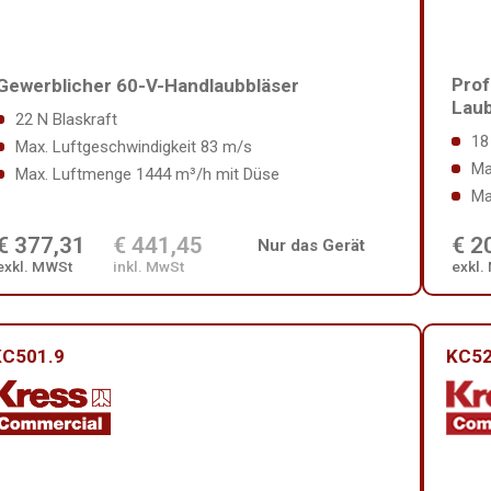
Prof
Gewerblicher 60-V-Handlaubbläser
Laub
22 N Blaskraft
18
Max. Luftgeschwindigkeit 83 m/s
Ma
Max. Luftmenge 1444 m³/h mit Düse
Ma
€ 377,31
€ 441,45
€ 2
Nur das Gerät
exkl. MWSt
inkl. MwSt
exkl.
KC501.9
KC52