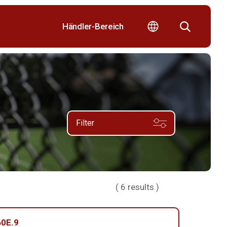
Händler-Bereich
Filter
(
6
results )
0E.9