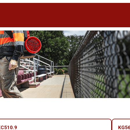
KC510.9
KG56