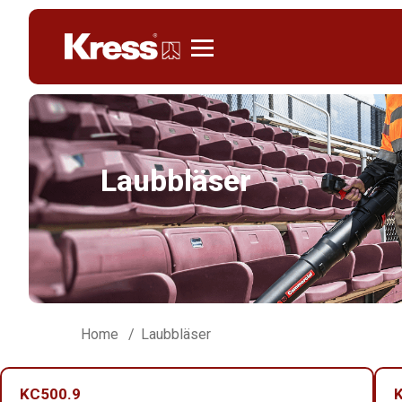
Kress
Laubbläser
Home
Laubbläser
KC500.9