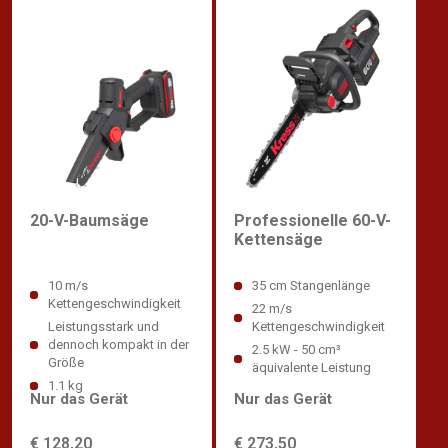
Professionelle 60-V-
20-V-Baumsäge
Kettensäge
35 cm Stangenlänge
10 m/s
Kettengeschwindigkeit
22 m/s
Kettengeschwindigkeit
Leistungsstark und
dennoch kompakt in der
2.5 kW - 50 cm³
Größe
äquivalente Leistung
1.1 kg
Nur das Gerät
Nur das Gerät
€ 273,50
€ 128,20