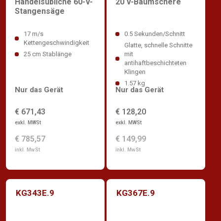
Handelsübliche 60-V-
20 V-Baumschere
Stangensäge
17 m/s
0.5 Sekunden/Schnitt
Kettengeschwindigkeit
Glatte, schnelle Schnitte
25 cm Stablänge
mit
antihaftbeschichteten
Klingen
1.57 kg
Nur das Gerät
Nur das Gerät
€ 671,43
€ 128,20
exkl. MWSt
exkl. MWSt
€ 785,57
€ 149,99
inkl. MwSt
inkl. MwSt
KG343E.9
KG367E.9