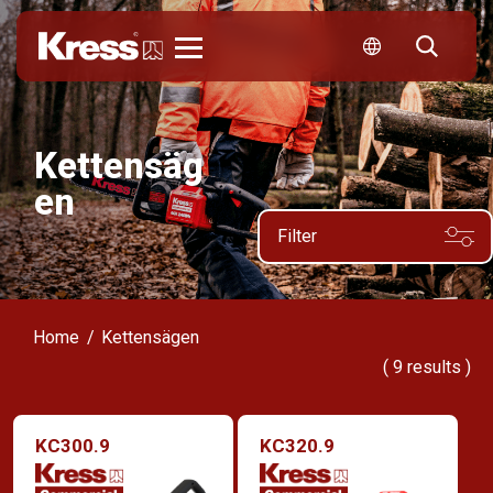
Kress
Kettensäg
en
Filter
Home
Kettensägen
(
9
results )
KC300.9
KC320.9