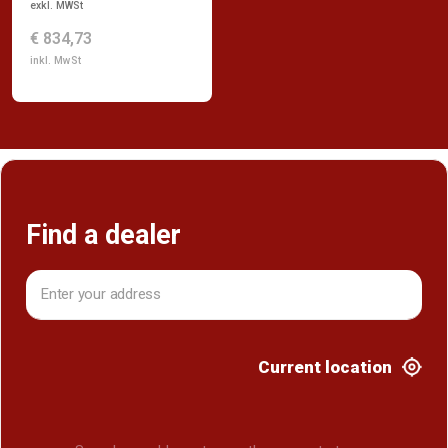
exkl. MWSt
€ 834,73
inkl. MwSt
Find a dealer
Current location