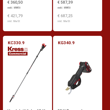
€ 360,50
€ 587,39
exkl. MWSt
exkl. MWSt
€ 421,79
€ 687,25
inkl. MwSt
inkl. MwSt
KC330.9
KG340.9