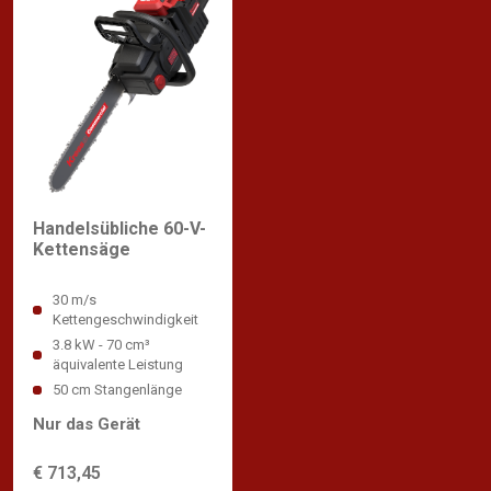
Handelsübliche 60-V-
Kettensäge
30 m/s
Kettengeschwindigkeit
3.8 kW - 70 cm³
äquivalente Leistung
50 cm Stangenlänge
Nur das Gerät
€ 713,45