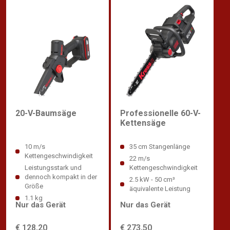
Professionelle 60-V-
20-V-Baumsäge
Kettensäge
35 cm Stangenlänge
10 m/s
Kettengeschwindigkeit
22 m/s
Kettengeschwindigkeit
Leistungsstark und
dennoch kompakt in der
2.5 kW - 50 cm³
Größe
äquivalente Leistung
1.1 kg
Nur das Gerät
Nur das Gerät
€ 273,50
€ 128,20