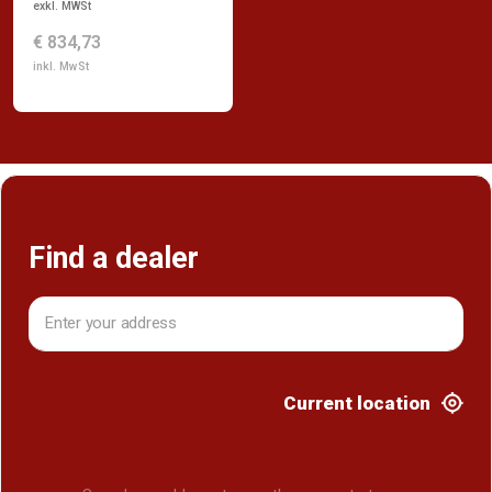
exkl. MWSt
€ 834,73
inkl. MwSt
Find a dealer
Current location