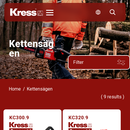
Kress
Kettensäg
en
Filter
Home
Kettensägen
(
9
results )
KC300.9
KC320.9