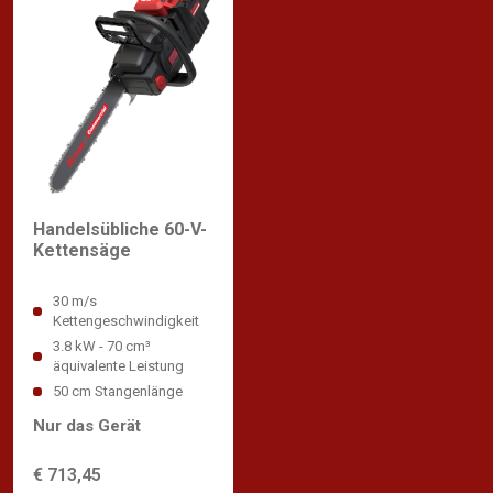
Handelsübliche 60-V-
Kettensäge
30 m/s
Kettengeschwindigkeit
3.8 kW - 70 cm³
äquivalente Leistung
50 cm Stangenlänge
Nur das Gerät
€ 713,45