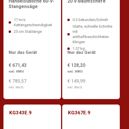
Handelsübliche 60-V-
20 V-Baumschere
Stangensäge
17 m/s
0.5 Sekunden/Schnitt
Kettengeschwindigkeit
Glatte, schnelle Schnitte
25 cm Stablänge
mit
antihaftbeschichteten
Klingen
1.57 kg
Nur das Gerät
Nur das Gerät
€ 671,43
€ 128,20
exkl. MWSt
exkl. MWSt
€ 785,57
€ 149,99
inkl. MwSt
inkl. MwSt
KG343E.9
KG367E.9