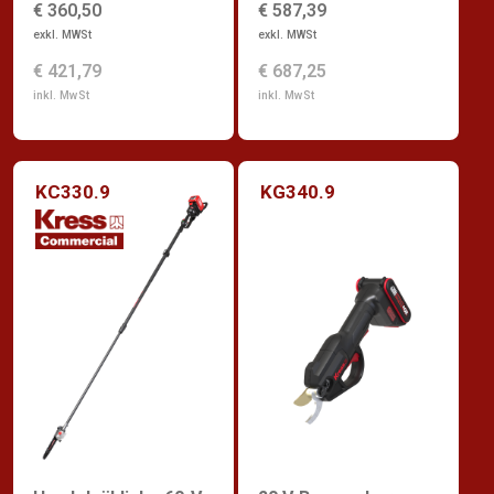
€ 360,50
€ 587,39
exkl. MWSt
exkl. MWSt
€ 421,79
€ 687,25
inkl. MwSt
inkl. MwSt
KC330.9
KG340.9