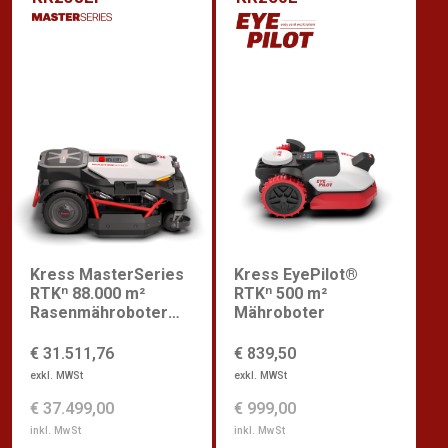
Kress MasterSeries
Kress EyePilot®
RTKⁿ 88.000 m²
RTKⁿ 500 m²
Rasenmähroboter
Mähroboter
für Sportplätze
€ 31.511,76
€ 839,50
exkl. MWSt
exkl. MWSt
€ 37.499,00
€ 999,00
inkl. MwSt
inkl. MwSt