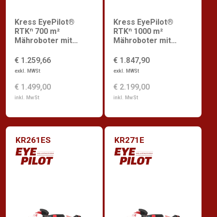
Kress EyePilot®
Kress EyePilot®
RTKⁿ 700 m²
RTKⁿ 1000 m²
Mähroboter mit
Mähroboter mit
ZeroTrim &
ZeroTrim
integriertem 4G
€ 1.259,66
€ 1.847,90
exkl. MWSt
exkl. MWSt
€ 1.499,00
€ 2.199,00
inkl. MwSt
inkl. MwSt
KR261ES
KR271E