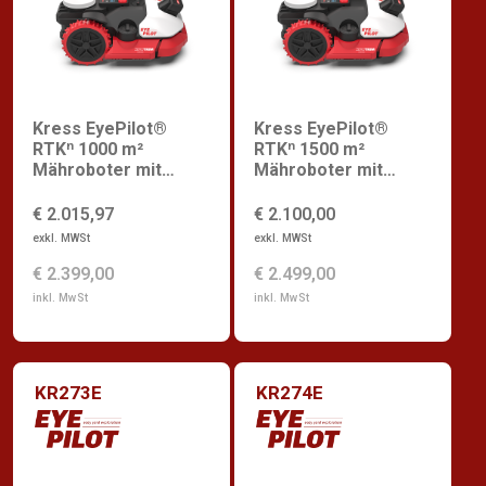
Kress EyePilot®
Kress EyePilot®
RTKⁿ 1000 m²
RTKⁿ 1500 m²
Mähroboter mit
Mähroboter mit
ZeroTrim
ZeroTrim &
integriertem 4G
€ 2.015,97
€ 2.100,00
exkl. MWSt
exkl. MWSt
€ 2.399,00
€ 2.499,00
inkl. MwSt
inkl. MwSt
KR273E
KR274E