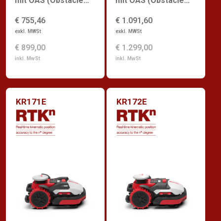
mit OAS (Obstacle
mit OAS (Obstacle
Avoidance System)
Avoidance System)
€ 755,46
€ 1.091,60
exkl. MWSt
exkl. MWSt
€ 899,00
€ 1.299,00
inkl. MwSt
inkl. MwSt
KR171E
KR172E