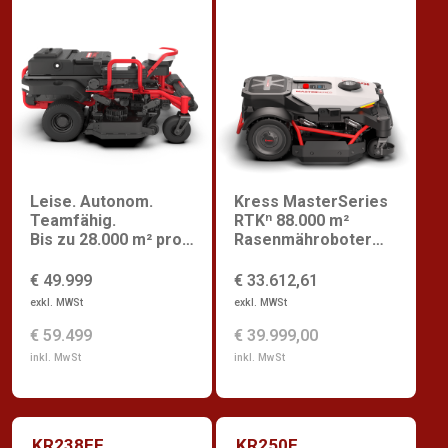
Leise. Autonom.
Kress MasterSeries
Teamfähig.
RTKⁿ 88.000 m²
Bis zu 28.000 m² pro
Rasenmähroboter
Ladung.
für Golfplätze
€ 49.999
€ 33.612,61
exkl. MWSt
exkl. MWSt
€ 59.499
€ 39.999,00
inkl. MwSt
inkl. MwSt
KR238EF
KR250E