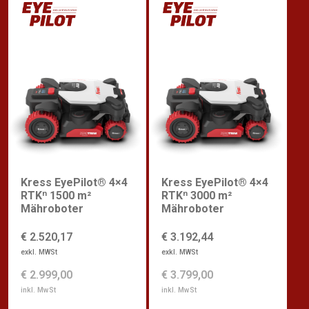
Kress EyePilot® 4×4
Kress EyePilot® 4×4
RTKⁿ 1500 m²
RTKⁿ 3000 m²
Mähroboter
Mähroboter
€ 2.520,17
€ 3.192,44
exkl. MWSt
exkl. MWSt
€ 2.999,00
€ 3.799,00
inkl. MwSt
inkl. MwSt