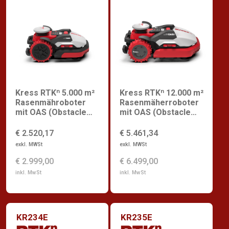
Kress RTKⁿ 5.000 m²
Kress RTKⁿ 12.000 m²
Rasenmähroboter
Rasenmäherroboter
mit OAS (Obstacle
mit OAS (Obstacle
Avoidance System)
Avoidance System)
€ 2.520,17
€ 5.461,34
exkl. MWSt
exkl. MWSt
€ 2.999,00
€ 6.499,00
inkl. MwSt
inkl. MwSt
KR234E
KR235E