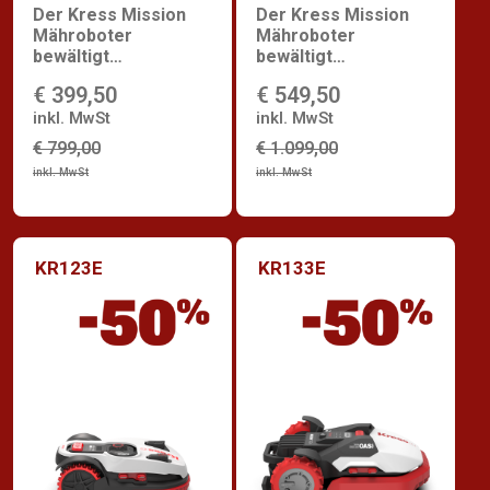
Der Kress Mission
Der Kress Mission
Mähroboter
Mähroboter
bewältigt
bewältigt
Rasenflächen bis zu
Rasenflächen bis zu
€ 399,50
€ 549,50
1.500 m² mit OAS
2.000 m² mit OAS
inkl. MwSt
(Obstacle Avoidance
inkl. MwSt
System)
€ 799,00
€ 1.099,00
inkl. MwSt
inkl. MwSt
KR123E
KR133E