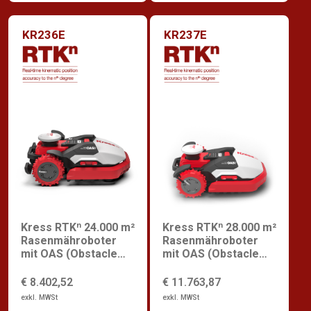
KR236E
KR237E
Kress RTKⁿ 24.000 m²
Kress RTKⁿ 28.000 m²
Rasenmähroboter
Rasenmähroboter
mit OAS (Obstacle
mit OAS (Obstacle
Avoidance System)
Avoidance System)
€ 8.402,52
€ 11.763,87
exkl. MWSt
exkl. MWSt