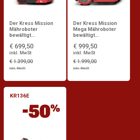
Der Kress Mission
Der Kress Mission
Mähroboter
Mega Mähroboter
bewältigt
bewältigt
Rasenflächen bis zu
Rasenflächen bis zu
€ 699,50
€ 999,50
2.500 m² mit OAS
4.400 m² mit OAS
(Obstacle Avoidance
inkl. MwSt
(Obstacle Avoidance
inkl. MwSt
System)
System)
€ 1.399,00
€ 1.999,00
inkl. MwSt
inkl. MwSt
KR136E