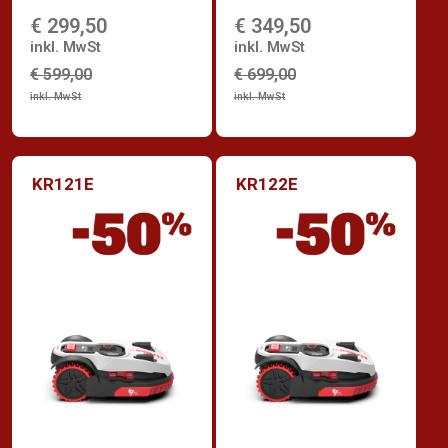
bewältigt
Rasenflächen bis zu
€ 299,50
€ 349,50
Rasenflächen bis zu
1.500 m²
1.000 m²
inkl. MwSt
inkl. MwSt
€ 599,00
€ 699,00
inkl. MwSt
inkl. MwSt
KR121E
KR122E