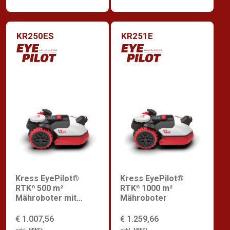
KR250ES
KR251E
Kress EyePilot®
Kress EyePilot®
RTKⁿ 500 m²
RTKⁿ 1000 m²
Mähroboter mit
Mähroboter
integriertem 4G
€ 1.007,56
€ 1.259,66