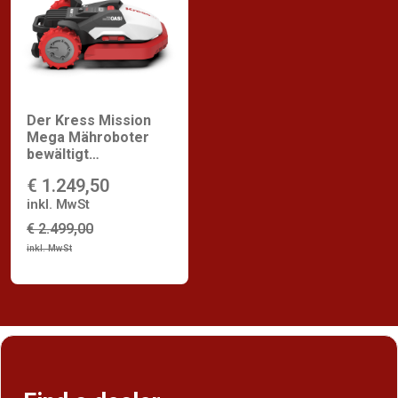
Der Kress Mission
Mega Mähroboter
bewältigt
Rasenflächen bis zu
€ 1.249,50
6.500 m² mit OAS
(Obstacle Avoidance
inkl. MwSt
System)
€ 2.499,00
inkl. MwSt