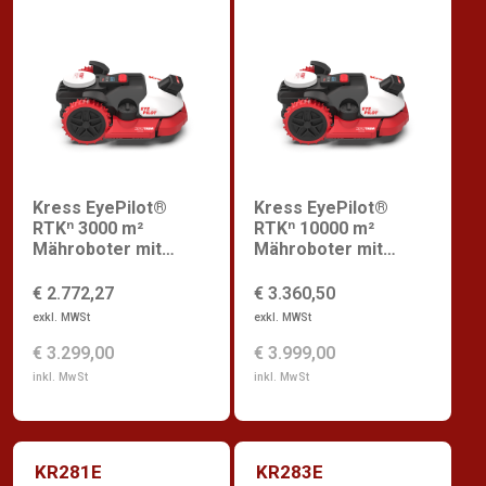
Kress EyePilot®
Kress EyePilot®
RTKⁿ 3000 m²
RTKⁿ 10000 m²
Mähroboter mit
Mähroboter mit
ZeroTrim &
ZeroTrim
integriertem 4G
€ 2.772,27
€ 3.360,50
exkl. MWSt
exkl. MWSt
€ 3.299,00
€ 3.999,00
inkl. MwSt
inkl. MwSt
KR281E
KR283E