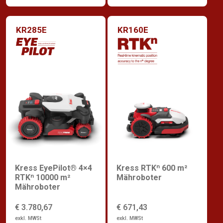
KR285E
KR160E
Kress EyePilot® 4×4
Kress RTKⁿ 600 m²
RTKⁿ 10000 m²
Mähroboter
Mähroboter
€ 3.780,67
€ 671,43
exkl. MWSt
exkl. MWSt