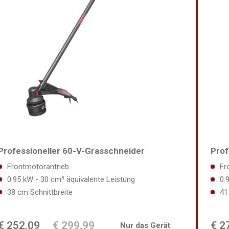
Prof
Professioneller 60-V-Grasschneider
Fr
Frontmotorantrieb
0.
0.95 kW - 30 cm³ äquivalente Leistung
41
38 cm Schnittbreite
€ 252,09
€ 299,99
€ 2
Nur das Gerät