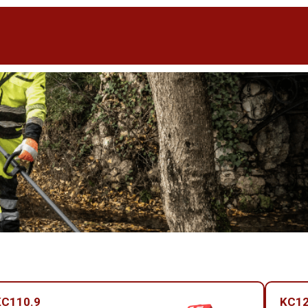
KC110.9
KC12