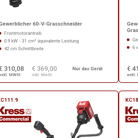
Gewe
Gewerblicher 60-V-Grasschneider
Gra
Frontmotorantrieb
Ge
0.9 kW - 31 cm³ äquivalente Leistung
6 
42 cm Schnittbreite
€ 310,08
€ 369,00
€ 4
Nur das Gerät
exkl. MWSt
inkl. MwSt
exkl.
KC111.9
KC18