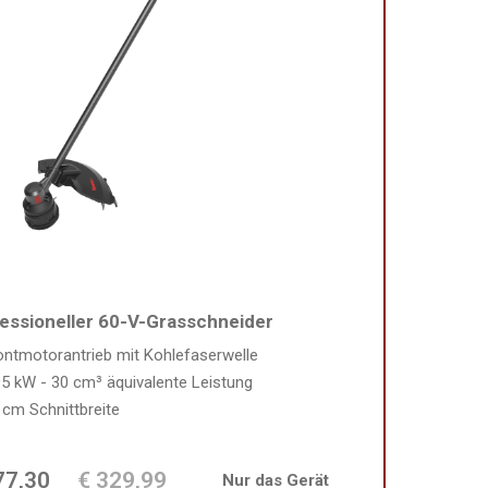
essioneller 60-V-Grasschneider
ontmotorantrieb mit Kohlefaserwelle
95 kW - 30 cm³ äquivalente Leistung
 cm Schnittbreite
77,30
€ 329,99
Nur das Gerät