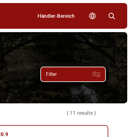
Händler-Bereich
Filter
(
11
results )
0.9