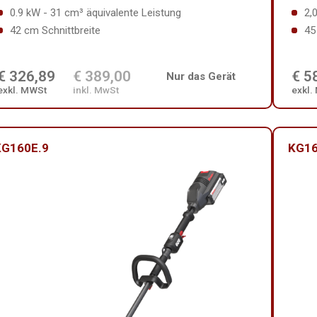
0.9 kW - 31 cm³ äquivalente Leistung
2,
42 cm Schnittbreite
45
€ 326,89
€ 389,00
€ 5
Nur das Gerät
exkl. MWSt
inkl. MwSt
exkl.
KG160E.9
KG16