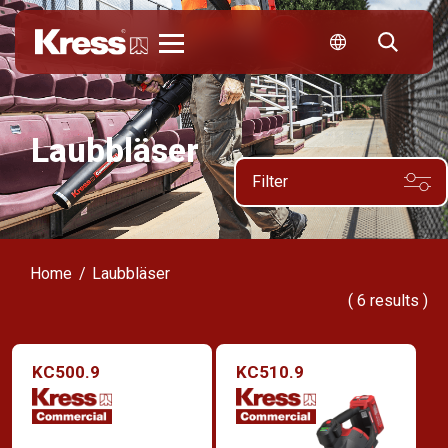
Kress
Laubbläser
Filter
Home
Laubbläser
(
6
results )
KC500.9
KC510.9