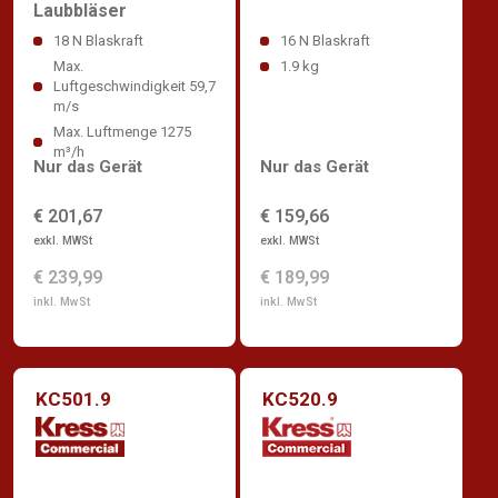
Laubbläser
18 N Blaskraft
16 N Blaskraft
Max.
1.9 kg
Luftgeschwindigkeit 59,7
m/s
Max. Luftmenge 1275
m³/h
Nur das Gerät
Nur das Gerät
€ 201,67
€ 159,66
exkl. MWSt
exkl. MWSt
€ 239,99
€ 189,99
inkl. MwSt
inkl. MwSt
KC501.9
KC520.9