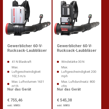
Gewerblicher 60-V-
Gewerblicher 60-V-
Rucksack-Laubbläser
Rucksack-Laubbläser
41 N Blaskraft
Windstärke 30 N
Max.
Max.
Luftgeschwindigkeit
Luftgeschwindigkeit 200
102,5 m/s
mph
Max. Luftvolumen 1631
Max. Luftdurchsatz: 800
m³/h
cfm
Nur das Gerät
Nur das Gerät
€ 755,46
€ 545,38
exkl. MWSt
exkl. MWSt