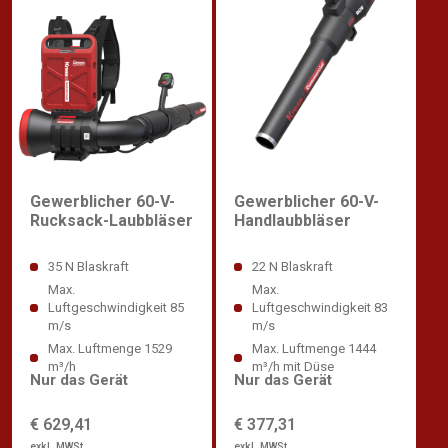
Gewerblicher 60-V-
Gewerblicher 60-V-
Rucksack-Laubbläser
Handlaubbläser
35 N Blaskraft
22 N Blaskraft
Max.
Max.
Luftgeschwindigkeit 85
Luftgeschwindigkeit 83
m/s
m/s
Max. Luftmenge 1529
Max. Luftmenge 1444
m³/h
m³/h mit Düse
Nur das Gerät
Nur das Gerät
€ 629,41
€ 377,31
exkl. MWSt
exkl. MWSt