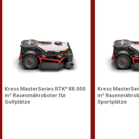
Kress MasterSeries RTKⁿ 88.000
Kress MasterSer
m² Rasenmähroboter für
m² Rasenmährob
Golfplätze
Sportplätze