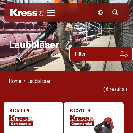
Kress
Laubbläser
Filter
Home
Laubbläser
(
6
results )
KC500.9
KC510.9