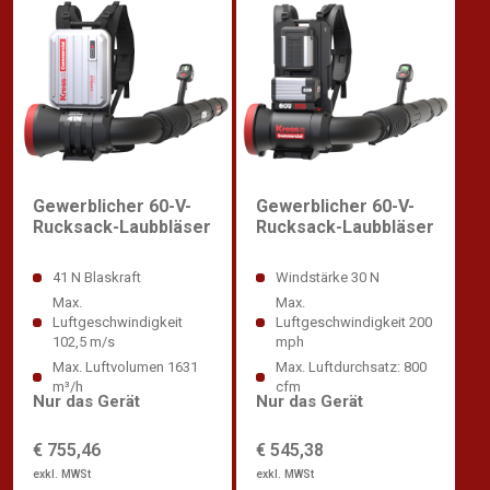
Gewerblicher 60-V-
Gewerblicher 60-V-
Rucksack-Laubbläser
Rucksack-Laubbläser
41 N Blaskraft
Windstärke 30 N
Max.
Max.
Luftgeschwindigkeit
Luftgeschwindigkeit 200
102,5 m/s
mph
Max. Luftvolumen 1631
Max. Luftdurchsatz: 800
m³/h
cfm
Nur das Gerät
Nur das Gerät
€ 755,46
€ 545,38
exkl. MWSt
exkl. MWSt