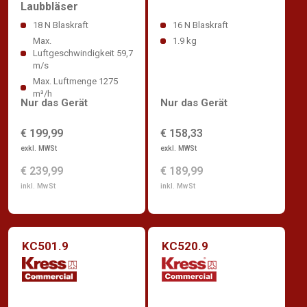
Laubbläser
18 N Blaskraft
16 N Blaskraft
Max.
1.9 kg
Luftgeschwindigkeit 59,7
m/s
Max. Luftmenge 1275
m³/h
Nur das Gerät
Nur das Gerät
€ 199,99
€ 158,33
exkl. MWSt
exkl. MWSt
€ 239,99
€ 189,99
inkl. MwSt
inkl. MwSt
KC501.9
KC520.9