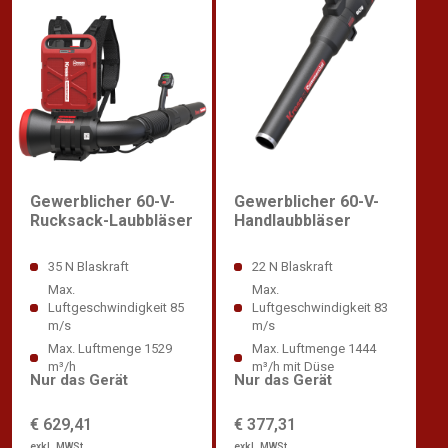
Gewerblicher 60-V-
Gewerblicher 60-V-
Rucksack-Laubbläser
Handlaubbläser
35 N Blaskraft
22 N Blaskraft
Max.
Max.
Luftgeschwindigkeit 85
Luftgeschwindigkeit 83
m/s
m/s
Max. Luftmenge 1529
Max. Luftmenge 1444
m³/h
m³/h mit Düse
Nur das Gerät
Nur das Gerät
€ 629,41
€ 377,31
exkl. MWSt
exkl. MWSt