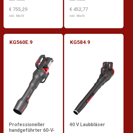
€ 755,29
€ 452,77
inkl. MwSt
inkl. MwSt
KG560E.9
KG584.9
Professioneller
40 V Laubbläser
handgeführter 60-V-