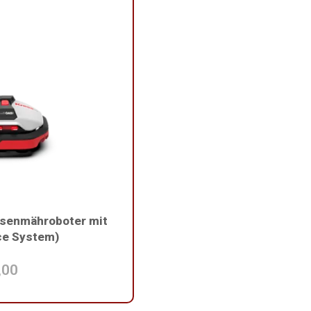
asenmähroboter mit
ce System)
,00