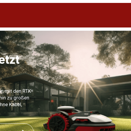
etzt
n
on mit den RTK
hin zu großen
hne Kabel,