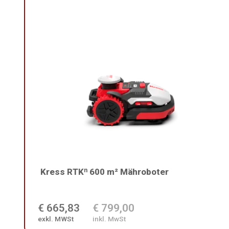
Kress RTKⁿ 600 m² Mähroboter
€ 665,83
€ 799,00
exkl. MWSt
inkl. MwSt