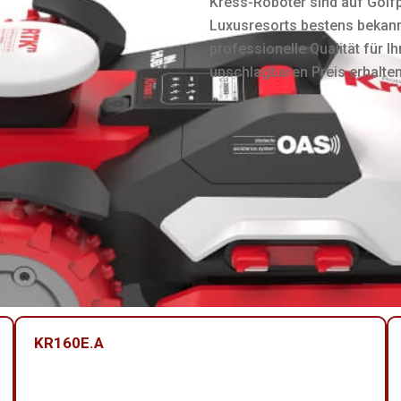
Kress-Roboter sind auf Golfp
Luxusresorts bestens bekannt
professionelle Qualität für 
unschlagbaren Preis erhalten
KR160E.A