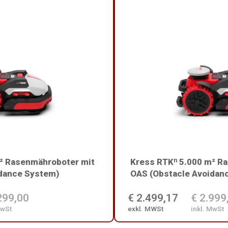
² Rasenmähroboter mit
Kress RTKⁿ 5.000 m² R
idance System)
OAS (Obstacle Avoidan
299,00
€ 2.499,17
€ 2.999
MwSt
exkl. MWSt
inkl. MwSt